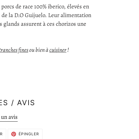
 porcs de race 100% iberico, élevés en
" de la D.O Guijuelo. Leur alimentation
s glands assurent à ces chorizos une
tranches fines
ou bien à
cuisiner
!
S / AVIS
 un avis
TWEETER
ÉPINGLER
ER
ÉPINGLER
SUR
SUR