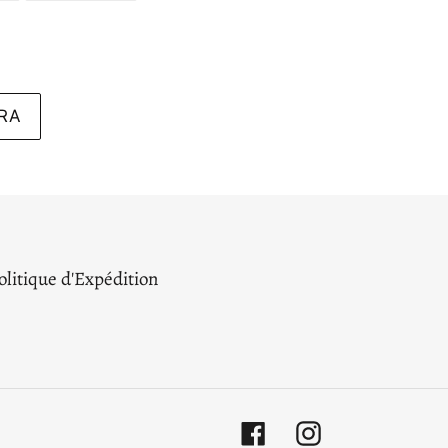
TWITTER
PINTEREST
RA
olitique d'Expédition
Facebook
Instagram