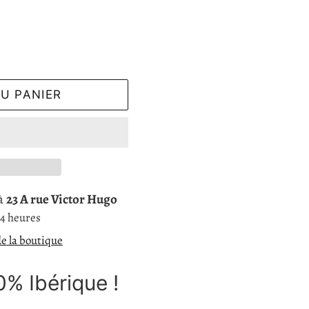
U PANIER
 à
23 A rue Victor Hugo
24 heures
de la boutique
0% Ibérique !