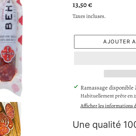
Prix
13,50 €
normal
Taxes incluses.
AJOUTER A
Ajout
Ramassage disponible
d'un
Habituellement prête en 
produit
Afficher les informations 
à
votre
Une qualité 10
panier