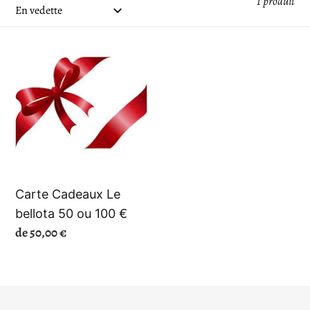
1 produit
t
i
Carte
o
Cadeaux
Le
n
bellota
50
:
ou
100
€
Carte Cadeaux Le
bellota 50 ou 100 €
Prix
de 50,00 €
normal