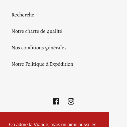
Recherche
Notre charte de qualité
Nos conditions générales
Notre Politique d'Expédition
Facebook
Instagram
Moyens
de
On adore la Viande, mais on aime aussi les