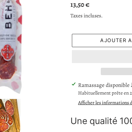
Prix
13,50 €
normal
Taxes incluses.
AJOUTER A
Ajout
Ramassage disponible
d'un
Habituellement prête en 
produit
Afficher les informations 
à
votre
Une qualité 10
panier