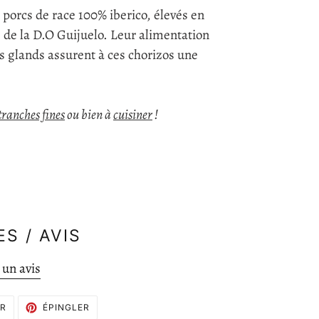
 porcs de race 100% iberico, élevés en
" de la D.O Guijuelo. Leur alimentation
s glands assurent à ces chorizos une
tranches fines
ou bien à
cuisiner
!
S / AVIS
 un avis
TWEETER
ÉPINGLER
ER
ÉPINGLER
SUR
SUR