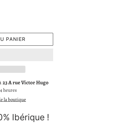
U PANIER
 à
23 A rue Victor Hugo
24 heures
de la boutique
0% Ibérique !