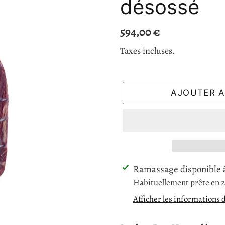
désossé
Prix
594,00 €
normal
Taxes incluses.
AJOUTER A
Ajout
Ramassage disponible
d'un
Habituellement prête en 
produit
Afficher les informations 
à
votre