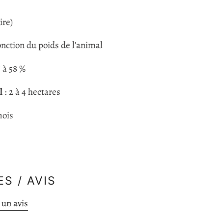
ire)
onction du poids de l'animal
5 à 58 %
l
: 2 à 4 hectares
 mois
on 4 kg
S / AVIS
 un avis