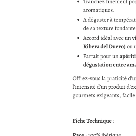
Tranchez finement pour
aromatiques.
À déguster à températ
de sa texture fondante
Accord idéal avec un
v
Ribera del Duero)
ou 
Parfait pour un
apériti
dégustation entre am
Offrez-vous la praticité d
l’intensité d’un produit d’
gourmets exigeants, facile
Fiche Technique
:
Race
: 100% ibérique