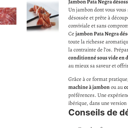
Jambon Pata Negra désoss
panier
Un jambon dont vous vous 
désossée et prête à découp
conviviale et sans compromi
Ce
jambon Pata Negra dés
toute la richesse aromatiq
la contrainte de l’os. Prépar
conditionné sous vide en 
au mieux sa saveur et off
Grâce à ce format pratique,
machine à jambon
ou au
c
préférences. Une expérience
ibérique, dans une version 
Conseils de d