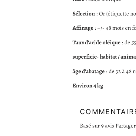
Sélection
: Or (étiquette no
Affinage
: +/- 48 mois en f
Taux d'acide oléique
: de 5
superficie- habitat / anima
âge
d'abatage
: de 32 à 48
Envir
COMMENTAIRE
Basé sur 9 avis
Partager