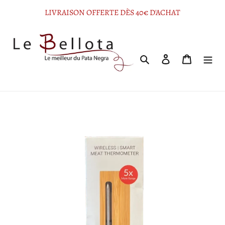
Passer
LIVRAISON OFFERTE DÈS 40€ D'ACHAT
au
contenu
Rechercher
Se connecter
Panier