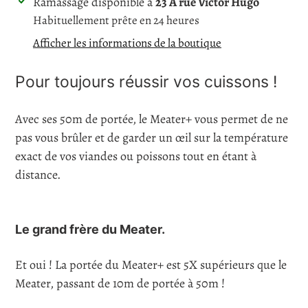
Ajout
Ramassage disponible à
23 A rue Victor Hugo
d'un
Habituellement prête en 24 heures
produit
Afficher les informations de la boutique
à
votre
Pour toujours réussir vos cuissons !
panier
Avec ses 50m de portée, le Meater+ vous permet de ne
pas vous brûler et de garder un œil sur la température
exact de vos viandes ou poissons tout en étant à
distance.
Le grand frère du Meater.
Et oui ! La portée du Meater+ est 5X supérieurs que le
Meater, passant de 10m de portée à 50m !