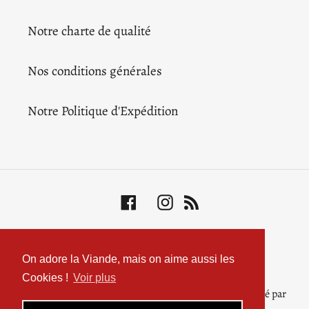
Notre charte de qualité
Nos conditions générales
Notre Politique d'Expédition
Facebook
Instagram
RSS
Moyens
de
On adore la Viande, mais on aime aussi les
paiement
Cookies !
Voir plus
© 2026,
LE BELLOTA
Commerce électronique propulsé par