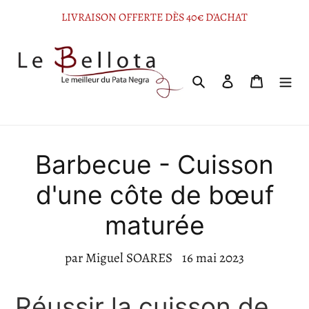
Passer
LIVRAISON OFFERTE DÈS 40€ D'ACHAT
au
contenu
Rechercher
Se connecter
Panier
Barbecue - Cuisson
d'une côte de bœuf
maturée
par Miguel SOARES
16 mai 2023
Réussir la cuisson de